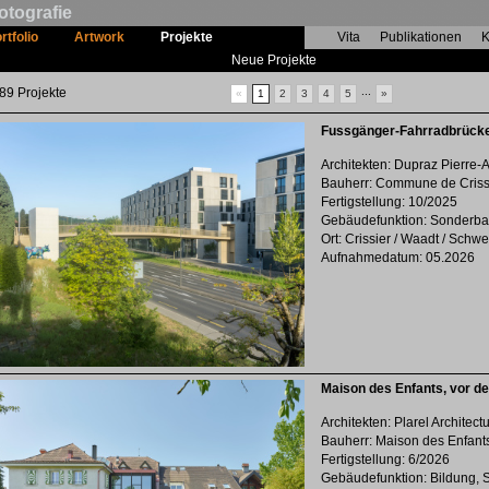
otografie
rtfolio
Artwork
Projekte
Vita
Publikationen
K
Neue Projekte
9 Projekte
...
«
1
2
3
4
5
»
Fussgänger-Fahrradbrücke
Architekten: Dupraz Pierre-A
Bauherr: Commune de Criss
Fertigstellung: 10/2025
Gebäudefunktion: Sonderba
Ort: Crissier / Waadt / Schwe
Aufnahmedatum: 05.2026
Maison des Enfants, vor 
Architekten: Plarel Architect
Bauherr: Maison des Enfant
Fertigstellung: 6/2026
Gebäudefunktion: Bildung, 