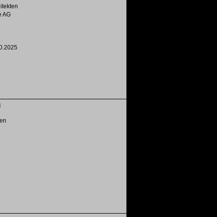
hitekten
e AG
0.2025
i
ten