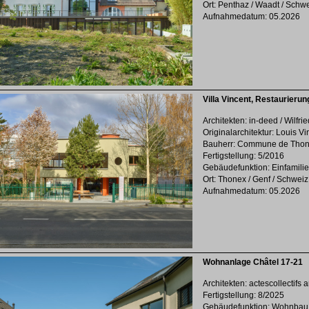
Ort: Penthaz / Waadt / Schw
Aufnahmedatum: 05.2026
Villa Vincent, Restaurierun
Architekten: in-deed / Wilfri
Originalarchitektur: Louis V
Bauherr: Commune de Tho
Fertigstellung: 5/2016
Gebäudefunktion: Einfamil
Ort: Thonex / Genf / Schweiz
Aufnahmedatum: 05.2026
Wohnanlage Châtel 17-21
Architekten: actescollectifs a
Fertigstellung: 8/2025
Gebäudefunktion: Wohnbau