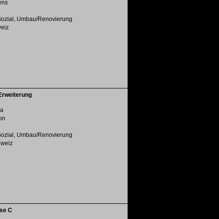
ens
Sozial, Umbau/Renovierung
weiz
Erweiterung
ra
on
Sozial, Umbau/Renovierung
chweiz
se C