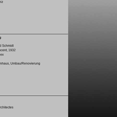
eiz
g
ed Schmidt
incent, 1932
nex
ienhaus, Umbau/Renovierung
rchitectes