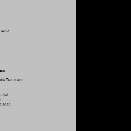
chweiz
ase
orla Trautmann
ozial
z
9.2025