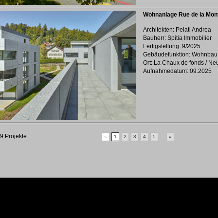
Wohnanlage Rue de la Mon
Architekten: Pelati Andrea
Bauherr: Spitia Immobilier
Fertigstellung: 9/2025
Gebäudefunktion: Wohnbau
Ort: La Chaux de fonds / N
Aufnahmedatum: 09.2025
9 Projekte
...
«
1
2
3
4
5
»