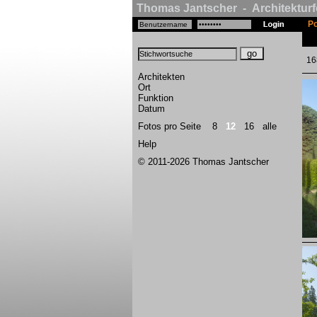
Thomas Jantscher - Architekturf
Po
168
Architekten
Ort
Funktion
Datum
Fotos pro Seite
8
12
16
alle
Help
© 2011-2026 Thomas Jantscher