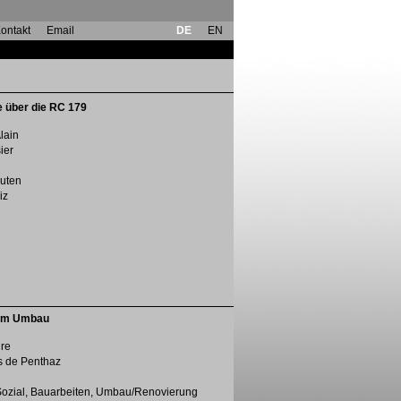
ontakt
Email
DE
EN
 über die RC 179
lain
ier
uten
iz
dem Umbau
ure
s de Penthaz
Sozial, Bauarbeiten, Umbau/Renovierung