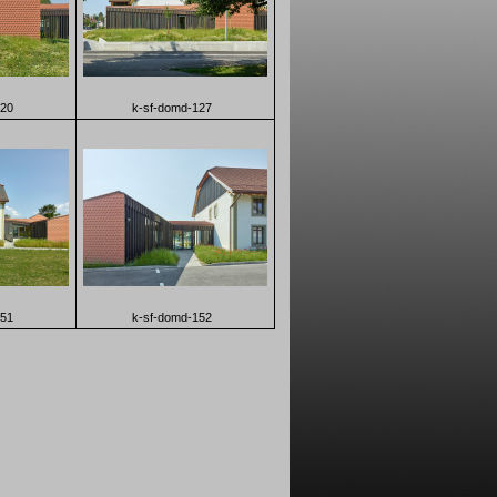
120
k-sf-domd-127
151
k-sf-domd-152