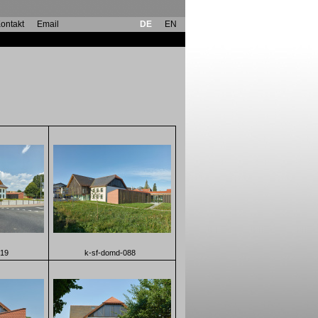
ontakt
Email
DE
EN
019
k-sf-domd-088