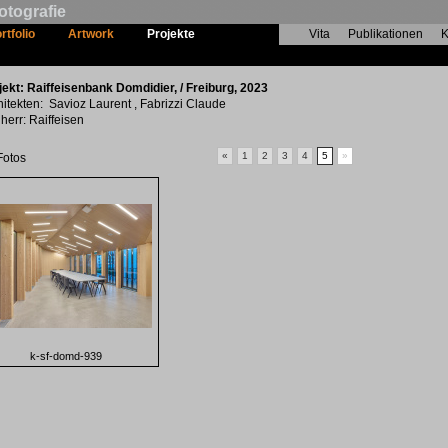
otografie
rtfolio
Artwork
Projekte
Vita
Publikationen
K
Raiffeisenbank Domdidier
jekt: Raiffeisenbank Domdidier, / Freiburg, 2023
hitekten: Savioz Laurent , Fabrizzi Claude
herr: Raiffeisen
«
1
2
3
4
5
»
Fotos
k-sf-domd-939