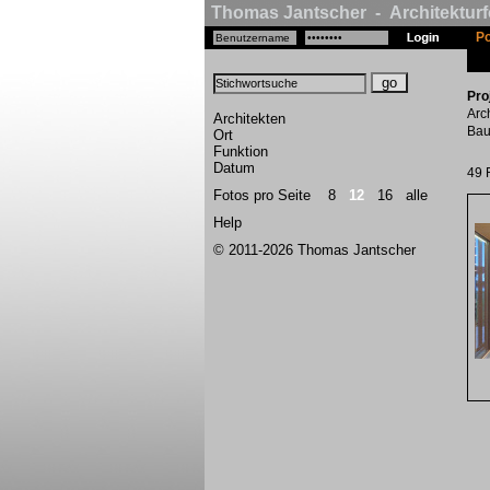
Thomas Jantscher - Architekturf
Po
Pro
Arc
Architekten
Bau
Ort
Funktion
Datum
49 
Fotos pro Seite
8
12
16
alle
Help
© 2011-2026 Thomas Jantscher