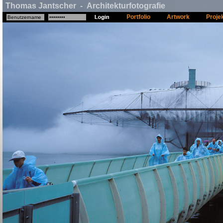
Thomas Jantscher - Architekturfotografie
Portfolio
Artwork
Proje