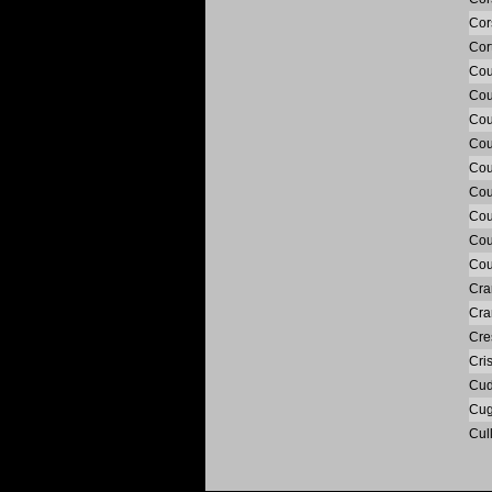
Cor
Cor
Cou
Cou
Cou
Cou
Cou
Cou
Cou
Cou
Cou
Cra
Cra
Cre
Cri
Cud
Cug
Cul