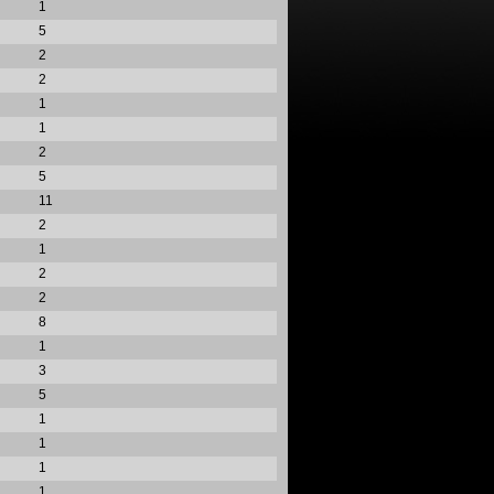
1
5
2
2
1
1
2
5
11
2
1
2
2
8
1
3
5
1
1
1
1