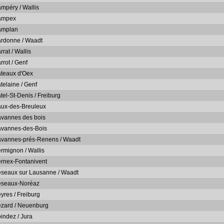
mpéry / Wallis
ampex
amplan
rdonne / Waadt
rat / Wallis
rrot / Genf
teaux d'Oex
telaine / Genf
tel-St-Denis / Freiburg
ux-des-Breuleux
vannes des bois
vannes-des-Bois
vannes-prés-Renens / Waadt
rmignon / Wallis
rnex-Fontanivent
seaux sur Lausanne / Waadt
seaux-Noréaz
yres / Freiburg
zard / Neuenburg
indez / Jura