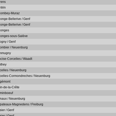
rens
ntrin
lombey-Muraz
longe-Bellerive / Genf
longe-Bellerive / Genf
longes
longes-sous-Salève
ogny / Genf
ombier / Neuenburg
mmugny
cise-Corcelles / Waadt
they
celles / Neuenburg
celles-Cormondreches / Neuenburg
gémont
in-de-la-Crête
minboeuf
naux / Neuenburg
pateaux-Magnedens / Freiburg
sier / Genf
sier / Genf