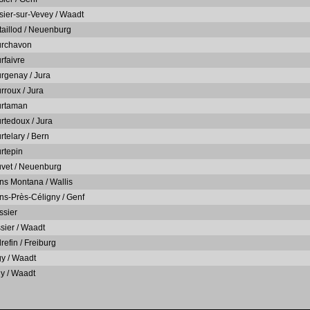
sier-sur-Vevey / Waadt
taillod / Neuenburg
rchavon
rfaivre
rgenay / Jura
rroux / Jura
rtaman
rtedoux / Jura
rtelary / Bern
rtepin
vet / Neuenburg
ns Montana / Wallis
ns-Près-Céligny / Genf
ssier
ssier / Waadt
refin / Freiburg
y / Waadt
ly / Waadt