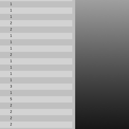
1
1
1
2
2
1
1
1
2
1
1
1
1
3
1
5
2
2
2
2