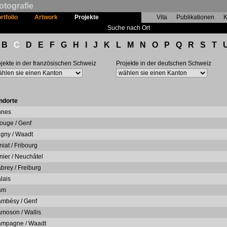
otografie
rtfolio
Artwork
Projekte
Vita
Publikationen
K
Suche nach Ort
B
C
D
E
F
G
H
I
J
K
L
M
N
O
P
Q
R
S
T
jekte in der französischen Schweiz
Projekte in der deutschen Schweiz
ndorte
nnes
ouge / Genf
igny / Waadt
niat / Fribourg
nier / Neuchâtel
brey / Freiburg
lais
am
mbésy / Genf
moson / Wallis
mpagne / Waadt