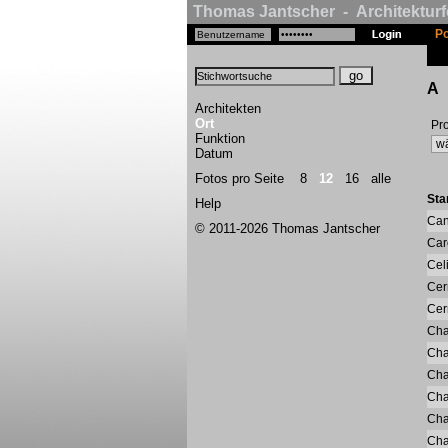
Thomas Jantscher - Architekturf
Po
A
Architekten
Ort
Pro
Funktion
Datum
Fotos pro Seite
8
12
16
alle
Sta
Help
Ca
© 2011-2026 Thomas Jantscher
Car
Cel
Cer
Cer
Cha
Cha
Ch
Cha
Cha
Cha