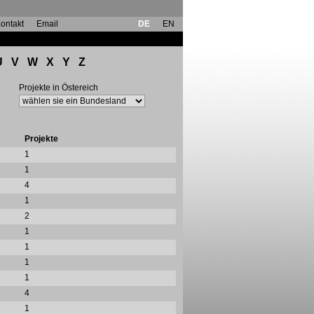
ontakt
Email
DE
EN
U
V
W
X
Y
Z
Projekte in Östereich
Projekte
1
1
4
1
2
1
1
1
1
4
1