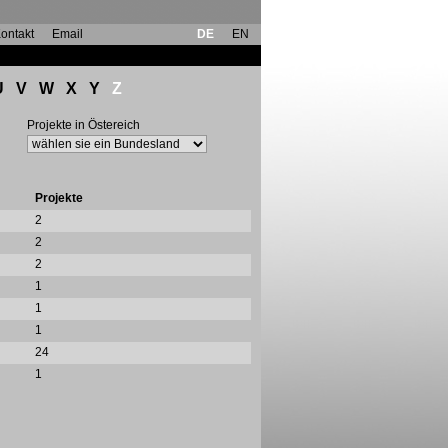
ontakt
Email
DE
EN
U
V
W
X
Y
Z
Projekte in Östereich
Projekte
2
2
2
1
1
1
24
1