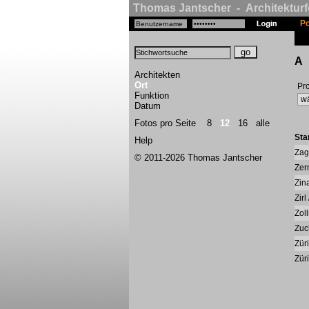
Thomas Jantscher - Architekturf
Po
A
Architekten
Ort
Pro
Funktion
Datum
Fotos pro Seite
8
12
16
alle
Sta
Help
Zag
© 2011-2026 Thomas Jantscher
Zerm
Zin
Zirl 
Zol
Zuc
Zür
Zür