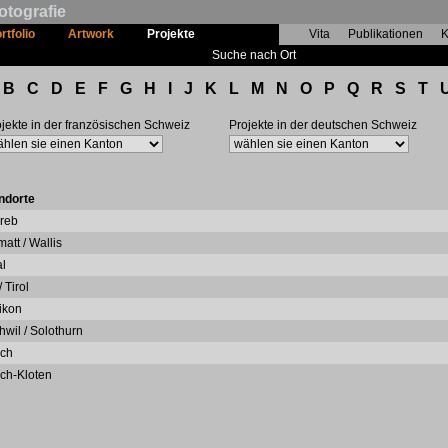
otografie
rtfolio
Artwork
Projekte
Vita
Publikationen
K
Suche nach Ort
B
C
D
E
F
G
H
I
J
K
L
M
N
O
P
Q
R
S
T
jekte in der französischen Schweiz
Projekte in der deutschen Schweiz
ndorte
reb
att / Wallis
al
/ Tirol
likon
hwil / Solothurn
ich
ich-Kloten