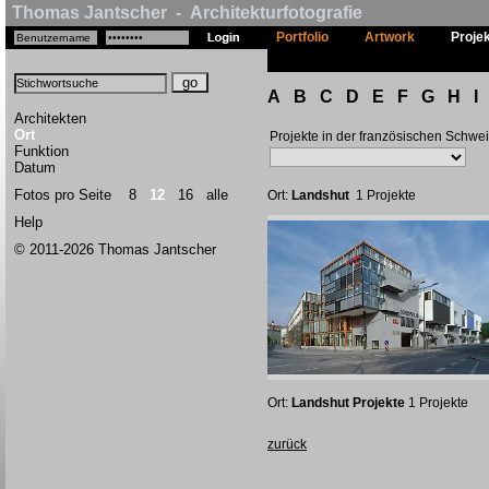
Thomas Jantscher - Architekturfotografie
Portfolio
Artwork
Proje
A
B
C
D
E
F
G
H
I
Architekten
Ort
Projekte in der französischen Schwe
Funktion
Datum
Fotos pro Seite
8
12
16
alle
Ort:
Landshut
1 Projekte
Help
© 2011-2026 Thomas Jantscher
Ort:
Landshut Projekte
1 Projekte
zurück