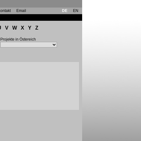
ontakt
Email
DE
EN
U
V
W
X
Y
Z
Projekte in Östereich
n