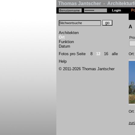
Thomas Jantscher - Architekturf
Po
A
Architekten
Ort
Pro
Funktion
Datum
Fotos pro Seite
8
12
16
alle
Ort
Help
© 2011-2026 Thomas Jantscher
Ort
zur