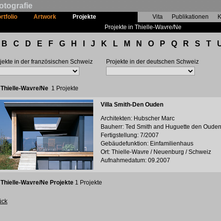
otografie
rtfolio
Artwork
Projekte
Vita
Publikationen
K
Projekte in Thielle-Wavre/Ne
B
C
D
E
F
G
H
I
J
K
L
M
N
O
P
Q
R
S
T
jekte in der französischen Schweiz
Projekte in der deutschen Schweiz
:
Thielle-Wavre/Ne
1 Projekte
Villa Smith-Den Ouden
Architekten: Hubscher Marc
Bauherr: Ted Smith and Huguette den Oude
Fertigstellung: 7/2007
Gebäudefunktion: Einfamilienhaus
Ort: Thielle-Wavre / Neuenburg / Schweiz
Aufnahmedatum: 09.2007
:
Thielle-Wavre/Ne Projekte
1 Projekte
ück