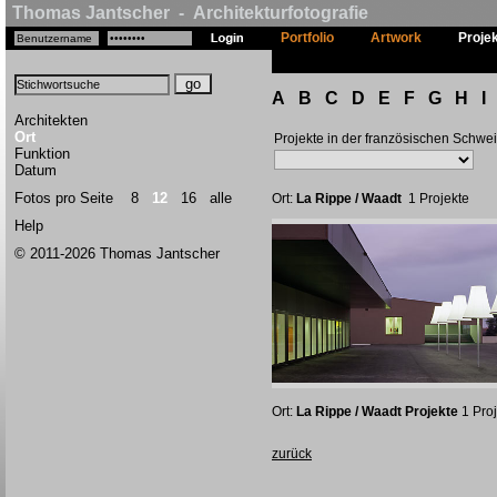
Thomas Jantscher - Architekturfotografie
Portfolio
Artwork
Proje
A
B
C
D
E
F
G
H
I
Architekten
Ort
Projekte in der französischen Schwe
Funktion
Datum
Fotos pro Seite
8
12
16
alle
Ort:
La Rippe / Waadt
1 Projekte
Help
© 2011-2026 Thomas Jantscher
Ort:
La Rippe / Waadt Projekte
1 Proj
zurück