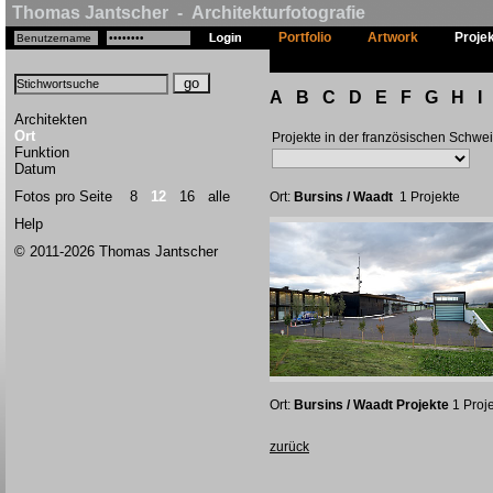
Thomas Jantscher - Architekturfotografie
Portfolio
Artwork
Proje
A
B
C
D
E
F
G
H
I
Architekten
Ort
Projekte in der französischen Schwe
Funktion
Datum
Fotos pro Seite
8
12
16
alle
Ort:
Bursins / Waadt
1 Projekte
Help
© 2011-2026 Thomas Jantscher
Ort:
Bursins / Waadt Projekte
1 Proj
zurück