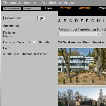
Thomas Jantscher - Architekturfotografie
Portfolio
Artwork
Proje
A
B
C
D
E
F
G
H
I
Architekten
Ort
Projekte in der französischen Schwe
Funktion
Datum
Fotos pro Seite
8
12
16
alle
Ort:
Vandoeuvres / Genf
5 Projekte
Help
© 2011-2026 Thomas Jantscher