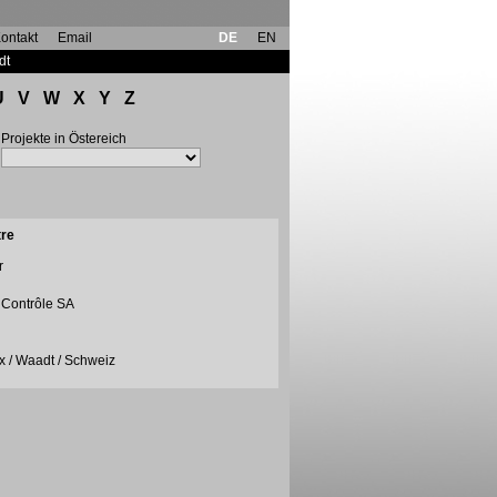
ontakt
Email
DE
EN
dt
U
V
W
X
Y
Z
Projekte in Östereich
tre
r
t Contrôle SA
ux / Waadt / Schweiz