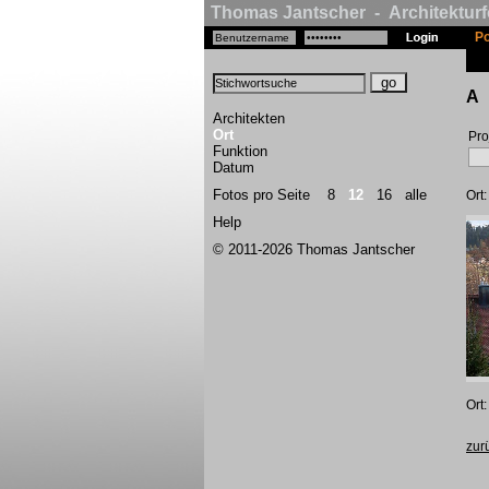
Thomas Jantscher - Architekturf
Po
A
Architekten
Ort
Pro
Funktion
Datum
Fotos pro Seite
8
12
16
alle
Ort
Help
© 2011-2026 Thomas Jantscher
Ort
zur