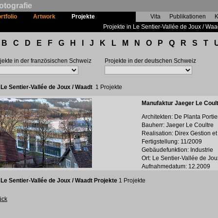
otografie
rtfolio
Artwork
Projekte
Vita
Publikationen
K
Projekte in Le Sentier-Vallée de Joux / Waa
B
C
D
E
F
G
H
I
J
K
L
M
N
O
P
Q
R
S
T
jekte in der französischen Schweiz
Projekte in der deutschen Schweiz
:
Le Sentier-Vallée de Joux / Waadt
1 Projekte
Manufaktur Jaeger Le Coul
Architekten: De Planta Portie
Bauherr: Jaeger Le Coultre
Realisation: Direx Gestion e
Fertigstellung: 11/2009
Gebäudefunktion: Industrie
Ort: Le Sentier-Vallée de Jo
Aufnahmedatum: 12.2009
:
Le Sentier-Vallée de Joux / Waadt Projekte
1 Projekte
ück