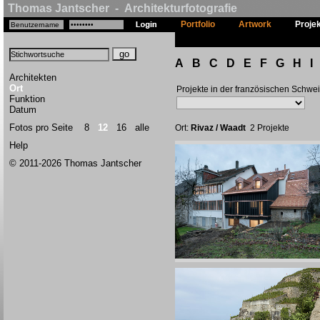
Thomas Jantscher - Architekturfotografie
Portfolio
Artwork
Proje
A
B
C
D
E
F
G
H
I
Architekten
Ort
Projekte in der französischen Schwe
Funktion
Datum
Fotos pro Seite
8
12
16
alle
Ort:
Rivaz / Waadt
2 Projekte
Help
© 2011-2026 Thomas Jantscher