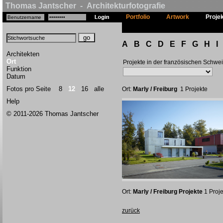
Thomas Jantscher - Architekturfotografie
Portfolio
Artwork
Proje
A
B
C
D
E
F
G
H
I
Architekten
Ort
Projekte in der französischen Schwe
Funktion
Datum
Fotos pro Seite
8
12
16
alle
Ort:
Marly / Freiburg
1 Projekte
Help
© 2011-2026 Thomas Jantscher
Ort:
Marly / Freiburg Projekte
1 Proje
zurück