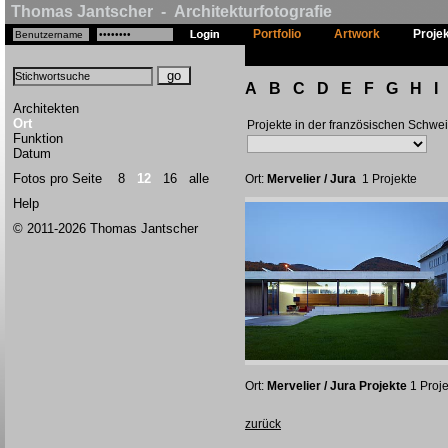
Thomas Jantscher - Architekturfotografie
Portfolio
Artwork
Proje
A
B
C
D
E
F
G
H
I
Architekten
Ort
Projekte in der französischen Schwe
Funktion
Datum
Fotos pro Seite
8
12
16
alle
Ort:
Mervelier / Jura
1 Projekte
Help
© 2011-2026 Thomas Jantscher
Ort:
Mervelier / Jura Projekte
1 Proje
zurück