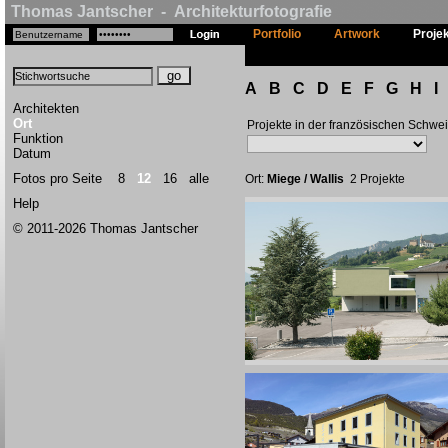
Thomas Jantscher - Architekturfotografie
Portfolio
Artwork
Proje
A
B
C
D
E
F
G
H
I
Architekten
Ort
Projekte in der französischen Schwe
Funktion
Datum
Fotos pro Seite
8
12
16
alle
Ort:
Miege / Wallis
2 Projekte
Help
© 2011-2026 Thomas Jantscher