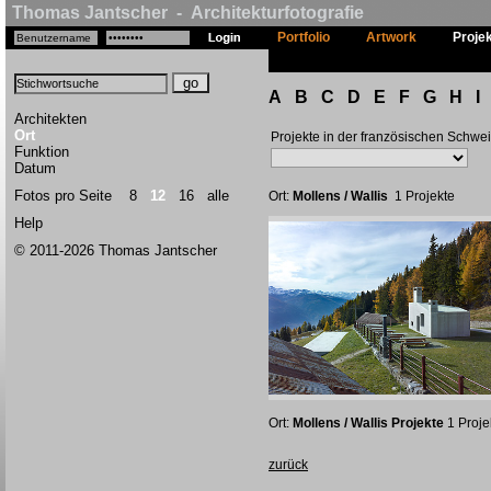
Thomas Jantscher - Architekturfotografie
Portfolio
Artwork
Proje
A
B
C
D
E
F
G
H
I
Architekten
Ort
Projekte in der französischen Schwe
Funktion
Datum
Fotos pro Seite
8
12
16
alle
Ort:
Mollens / Wallis
1 Projekte
Help
© 2011-2026 Thomas Jantscher
Ort:
Mollens / Wallis Projekte
1 Proje
zurück