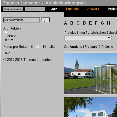
Thomas Jantscher - Architekturfotografie
Portfolio
Artwork
Proje
A
B
C
D
E
F
G
H
I
Architekten
Ort
Projekte in der französischen Schwe
Funktion
Datum
Fotos pro Seite
8
12
16
alle
Ort:
Attalens / Freiburg
2 Projekte
Help
© 2011-2026 Thomas Jantscher