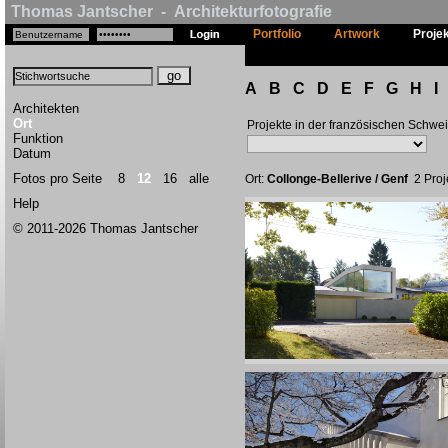
Thomas Jantscher - Architekturfotografie
Portfolio
Artwork
Proje
A
B
C
D
E
F
G
H
I
Architekten
Ort
Projekte in der französischen Schwe
Funktion
Datum
Fotos pro Seite
8
12
16
alle
Ort:
Collonge-Bellerive / Genf
2 Proj
Help
© 2011-2026 Thomas Jantscher