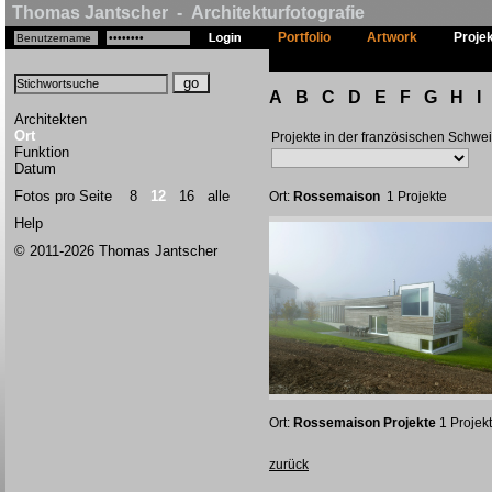
Thomas Jantscher - Architekturfotografie
Portfolio
Artwork
Proje
A
B
C
D
E
F
G
H
I
Architekten
Ort
Projekte in der französischen Schwe
Funktion
Datum
Fotos pro Seite
8
12
16
alle
Ort:
Rossemaison
1 Projekte
Help
© 2011-2026 Thomas Jantscher
Ort:
Rossemaison Projekte
1 Projek
zurück