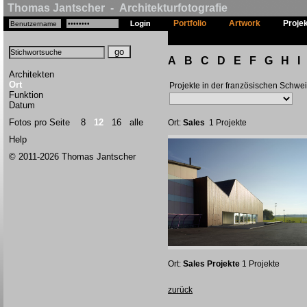
Thomas Jantscher - Architekturfotografie
Portfolio
Artwork
Proje
A
B
C
D
E
F
G
H
I
Architekten
Ort
Projekte in der französischen Schwe
Funktion
Datum
Fotos pro Seite
8
12
16
alle
Ort:
Sales
1 Projekte
Help
© 2011-2026 Thomas Jantscher
Ort:
Sales Projekte
1 Projekte
zurück