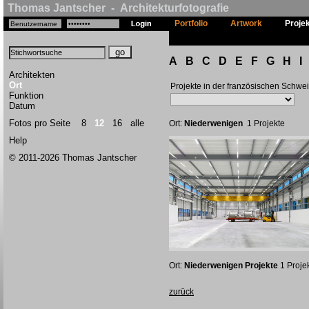
Thomas Jantscher - Architekturfotografie
Portfolio
Artwork
Proje
A
B
C
D
E
F
G
H
I
Architekten
Ort
Projekte in der französischen Schwe
Funktion
Datum
Fotos pro Seite
8
12
16
alle
Ort:
Niederwenigen
1 Projekte
Help
© 2011-2026 Thomas Jantscher
Ort:
Niederwenigen Projekte
1 Proje
zurück