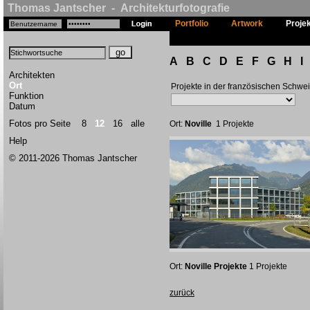
Thomas Jantscher - Architekturfotografie
Portfolio
Artwork
Proje
A
B
C
D
E
F
G
H
I
Architekten
Ort
Projekte in der französischen Schwe
Funktion
Datum
Fotos pro Seite
8
12
16
alle
Ort:
Noville
1 Projekte
Help
© 2011-2026 Thomas Jantscher
Ort:
Noville Projekte
1 Projekte
zurück