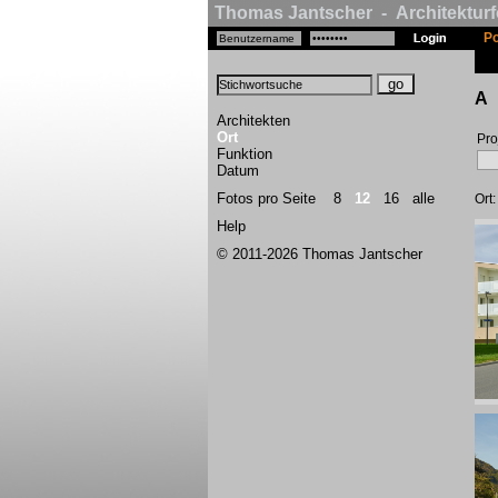
Thomas Jantscher - Architekturf
Po
A
Architekten
Ort
Pro
Funktion
Datum
Fotos pro Seite
8
12
16
alle
Ort
Help
© 2011-2026 Thomas Jantscher