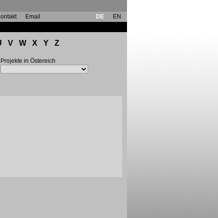
ontakt
Email
DE
EN
U
V
W
X
Y
Z
Projekte in Östereich