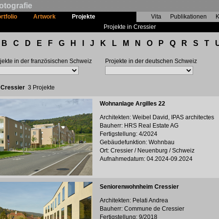
otografie
rtfolio
Artwork
Projekte
Vita
Publikationen
K
Projekte in Cressier
B
C
D
E
F
G
H
I
J
K
L
M
N
O
P
Q
R
S
T
jekte in der französischen Schweiz
Projekte in der deutschen Schweiz
:
Cressier
3 Projekte
Wohnanlage Argilles 22
Architekten: Weibel David, IPAS architectes
Bauherr: HRS Real Estate AG
Fertigstellung: 4/2024
Gebäudefunktion: Wohnbau
Ort: Cressier / Neuenburg / Schweiz
Aufnahmedatum: 04.2024-09.2024
Seniorenwohnheim Cressier
Architekten: Pelati Andrea
Bauherr: Commune de Cressier
Fertigstellung: 9/2018