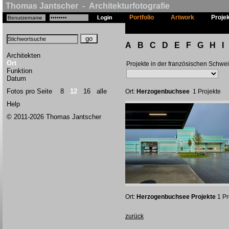
Thomas Jantscher - Architekturfotografie
Portfolio
Artwork
Proje
A
B
C
D
E
F
G
H
I
Architekten
Ort
Projekte in der französischen Schwe
Funktion
Datum
Fotos pro Seite
8
12
16
alle
Ort:
Herzogenbuchsee
1 Projekte
Help
© 2011-2026 Thomas Jantscher
Ort:
Herzogenbuchsee Projekte
1 Pr
zurück