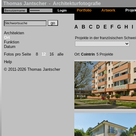
Thomas Jantscher - Architekturfotografie
Portfolio
Artwork
Proje
A
B
C
D
E
F
G
H
I
Architekten
Ort
Projekte in der französischen Schwe
Funktion
Datum
Fotos pro Seite
8
12
16
alle
Ort:
Cointrin
5 Projekte
Help
© 2011-2026 Thomas Jantscher