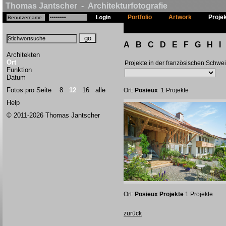
Thomas Jantscher - Architekturfotografie
Portfolio
Artwork
Proje
A
B
C
D
E
F
G
H
I
Architekten
Ort
Projekte in der französischen Schwe
Funktion
Datum
Fotos pro Seite
8
12
16
alle
Ort:
Posieux
1 Projekte
Help
© 2011-2026 Thomas Jantscher
Ort:
Posieux Projekte
1 Projekte
zurück