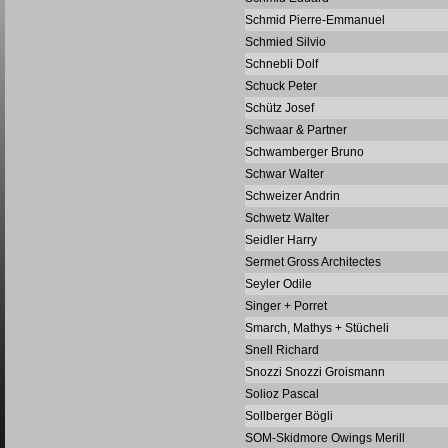
Schmid Pierre-Emmanuel
Schmied Silvio
Schnebli Dolf
Schuck Peter
Schütz Josef
Schwaar & Partner
Schwamberger Bruno
Schwar Walter
Schweizer Andrin
Schwetz Walter
Seidler Harry
Sermet Gross Architectes
Seyler Odile
Singer + Porret
Smarch, Mathys + Stücheli
Snell Richard
Snozzi Snozzi Groismann
Solioz Pascal
Sollberger Bögli
SOM-Skidmore Owings Merill