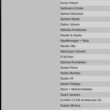
Soran Hubert
Spillmann Echsle
Spitsas Athanase
Spühler Martin
Staber Johann
Stähelin Architectes
Staufer & Hasler
Stauffenegger + Stutz
Steidle Otto
Steinmann Schmid
STM-Plan
Stücheli Architekten
Studer Pierre
Studio Mumbai
Studio V9
Stuebi Philippe
Stürm + Wolf Architekten
Suard Jacques
SUARD-CCHE Architecture SA
Suarez Monica