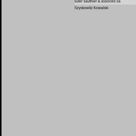
suter sauthier & associés sa
Szyskowitz Kowalski