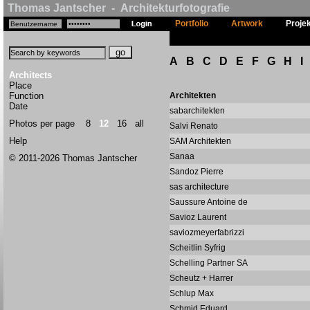
Thomas Jantscher - Architekturfotografie
Portfolio
Artwork
Proje
A
B
C
D
E
F
G
H
I
Architects
Place
Function
Architekten
Date
sabarchitekten
Photos per page
8
12
16
all
Salvi Renato
Help
SAM Architekten
Sanaa
© 2011-2026 Thomas Jantscher
Sandoz Pierre
sas architecture
Saussure Antoine de
Savioz Laurent
saviozmeyerfabrizzi
Scheitlin Syfrig
Schelling Partner SA
Scheutz + Harrer
Schlup Max
Schmid Eduard